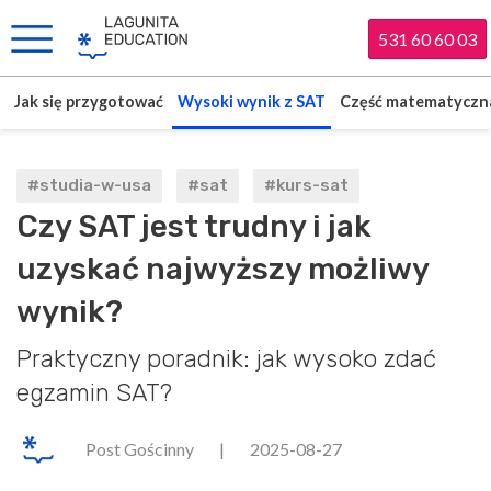
531 60 60 03
Jak się przygotować
Wysoki wynik z SAT
Część matematyczn
#studia-w-usa
#sat
#kurs-sat
Czy SAT jest trudny i jak
uzyskać najwyższy możliwy
wynik?
Praktyczny poradnik: jak wysoko zdać
egzamin SAT?
Post Gościnny
|
2025-08-27