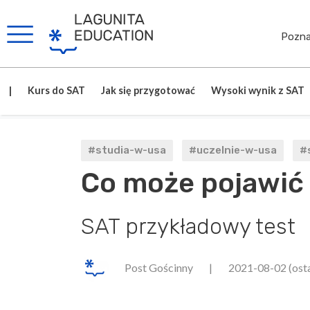
Pozna
|
Kurs do SAT
Jak się przygotować
Wysoki wynik z SAT
#studia-w-usa
#uczelnie-w-usa
#
Co może pojawić 
SAT przykładowy test
Post Gościnny
|
2021-08-02
(ost