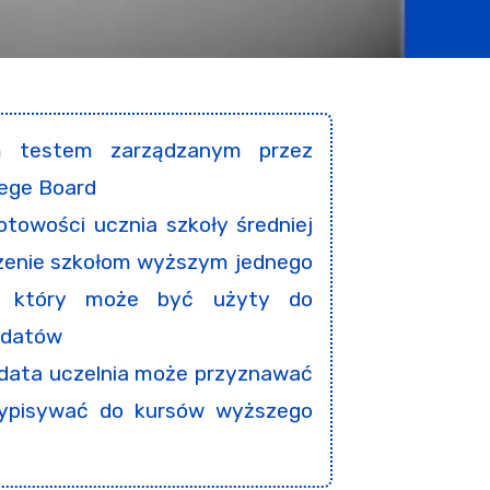
m testem zarządzanym przez
lege Board
towości ucznia szkoły średniej
czenie szkołom wyższym jednego
, który może być użyty do
ydatów
data uczelnia może przyznawać
rzypisywać do kursów wyższego