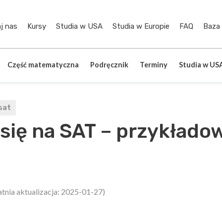
j nas
Kursy
Studia w USA
Studia w Europie
FAQ
Baza
Część matematyczna
Podręcznik
Terminy
Studia w US
sat
się na SAT – przykłado
atnia aktualizacja: 2025-01-27)