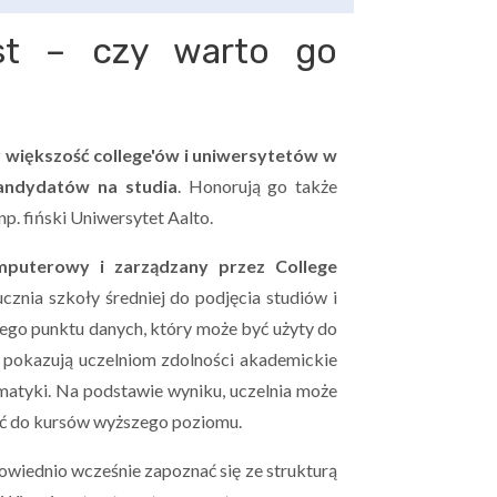
st – czy warto go
z
większość college'ów i uniwersytetów w
andydatów na studia
. Honorują go także
p. fiński Uniwersytet Aalto.
mputerowy i zarządzany przez College
znia szkoły średniej do podjęcia studiów i
go punktu danych, który może być użyty do
 pokazują uczelniom zdolności akademickie
matyki. Na podstawie wyniku, uczelnia może
cić do kursów wyższego poziomu.
wiednio wcześnie zapoznać się ze strukturą