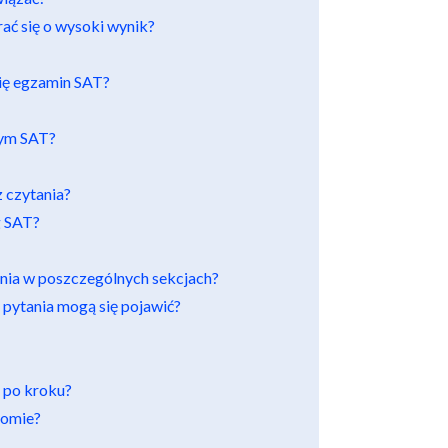
ać się o wysoki wynik?
się egzamin SAT?
nym SAT?
z czytania?
g SAT?
ania w poszczególnych sekcjach?
pytania mogą się pojawić?
k po kroku?
iomie?