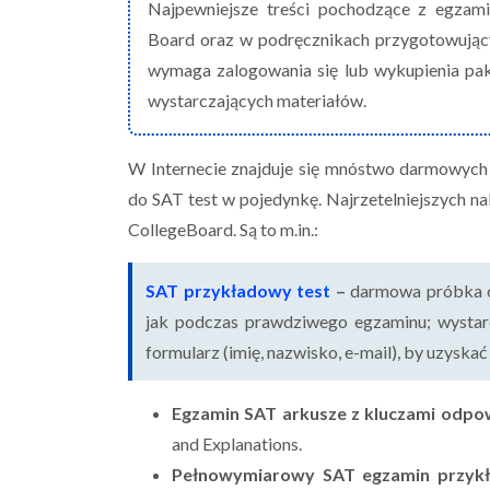
Najpewniejsze treści pochodzące z egzami
Board oraz w podręcznikach przygotowującyc
wymaga zalogowania się lub wykupienia pak
wystarczających materiałów.
W Internecie znajduje się mnóstwo darmowych
do SAT test w pojedynkę. Najrzetelniejszych nal
CollegeBoard. Są to m.in.:
SAT przykładowy test
–
darmowa próbka o
jak podczas prawdziwego egzaminu; wystarc
formularz (imię, nazwisko, e-mail), by uzysk
Egzamin SAT arkusze z kluczami odpo
and Explanations.
Pełnowymiarowy SAT egzamin przyk