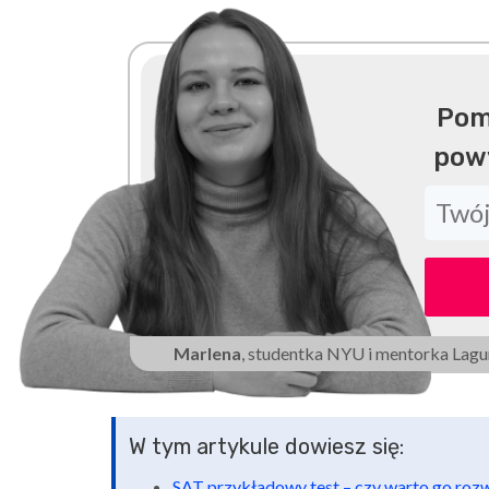
Pom
pow
Marlena
, studentka NYU i mentorka Lagu
W tym artykule dowiesz się:
SAT przykładowy test – czy warto go roz