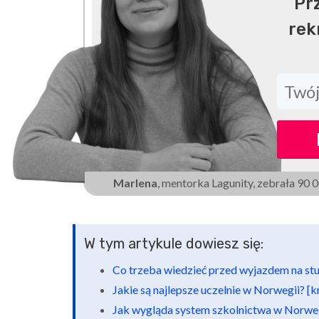
Pr
rek
Marlena
, mentorka Lagunity, zebrała 90 
W tym artykule dowiesz się:
Co trzeba wiedzieć przed wyjazdem na st
Jakie są najlepsze uczelnie w Norwegii? 
Jak wygląda system szkolnictwa w Norwe