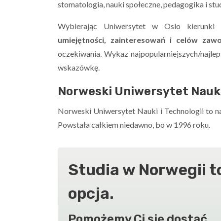
stomatologia, nauki społeczne, pedagogika i stu
Wybierając Uniwersytet w Oslo kierunki
umiejętności, zainteresowań i celów zaw
oczekiwania. Wykaz najpopularniejszych/najl
wskazówkę.
Norweski Uniwersytet Nauki 
Norweski Uniwersytet Nauki i Technologii to n
Powstała całkiem niedawno, bo w 1996 roku.
Studia w Norwegii t
opcja.
Pomożemy Ci się dostać