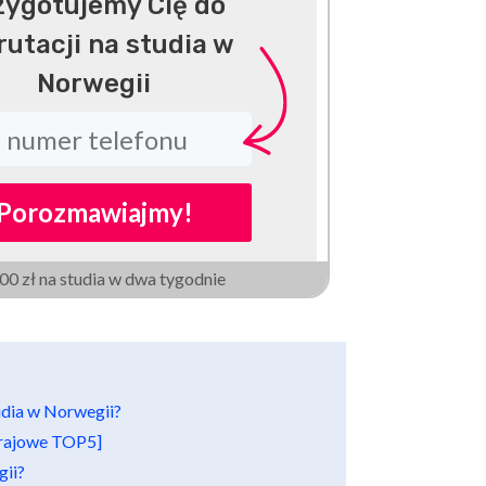
zygotujemy Cię do
rutacji na studia w
Norwegii
Porozmawiajmy!
000 zł na studia w dwa tygodnie
udia w Norwegii?
[krajowe TOP5]
gii?