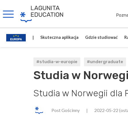
Pozna
|
Skuteczna aplikacja
Gdzie studiować
R
#studia-w-europie
#undergraduate
Studia w Norwegi
Studia w Norwegii dla 
Post Gościnny
|
2022-05-22
(ost