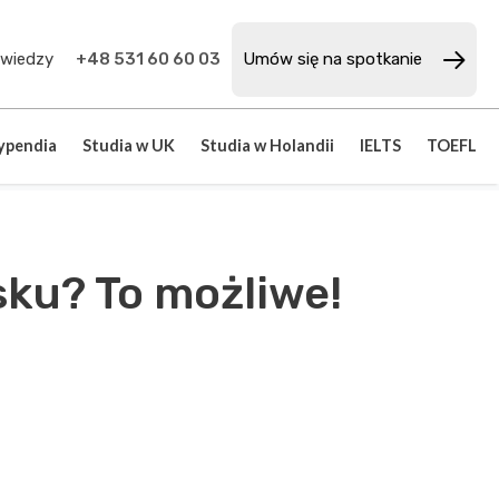
 wiedzy
+48 531 60 60 03
Umów się na spotkanie
typendia
Studia w UK
Studia w Holandii
IELTS
TOEFL
sku? To możliwe!