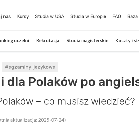
j nas
Kursy
Studia w USA
Studia w Europie
FAQ
Baza
anking uczelni
Rekrutacja
Studia magisterskie
Koszty i s
#egzaminy-jezykowe
i dla Polaków po angiel
Polaków – co musisz wiedzieć?
atnia aktualizacja: 2025-07-24)