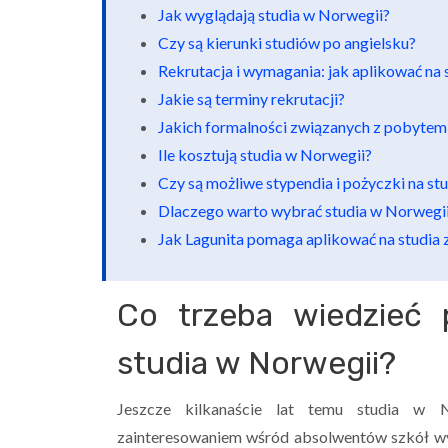
Jak wyglądają studia w Norwegii?
Czy są kierunki studiów po angielsku?
Rekrutacja i wymagania: jak aplikować na
Jakie są terminy rekrutacji?
Jakich formalności związanych z pobytem
Ile kosztują studia w Norwegii?
Czy są możliwe stypendia i pożyczki na st
Dlaczego warto wybrać studia w Norwegi
Jak Lagunita pomaga aplikować na studia 
Co trzeba wiedzieć
studia w Norwegii?
Jeszcze kilkanaście lat temu studia w N
zainteresowaniem wśród absolwentów szkół wyż