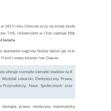
 w 1811 roku. Obecnie uczy się w niej około
gów THE, Uniwersytet w Oslo zajmuje
116.
ół świata
.
u laureatów nagrody Nobla takich jak m.in.
risch i znany inżynier Ivar Giæver.
slo oferuje rozmaite kierunki studiów na 8
 Wydział Lekarski, Dentystyczny, Prawa,
o-Przyrodniczy, Nauk Społecznych oraz
o teologia, prawo, medycyna, matematyka,