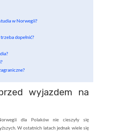
 studia w Norwegii?
 trzeba dopełnić?
udia?
i?
zagraniczne?
 przed wyjazdem na
orwegii dla Polaków nie cieszyły się
szych. W ostatnich latach jednak wiele się