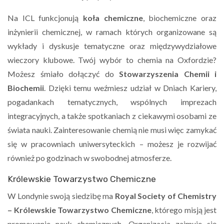
Na ICL funkcjonują
koła chemiczne
, biochemiczne oraz
inżynierii chemicznej, w ramach których organizowane są
wykłady i dyskusje tematyczne oraz międzywydziałowe
wieczory klubowe. Twój wybór to chemia na Oxfordzie?
Możesz śmiało dołączyć do
Stowarzyszenia Chemii i
Biochemii
. Dzięki temu weźmiesz udział w Dniach Kariery,
pogadankach tematycznych, wspólnych imprezach
integracyjnych, a także spotkaniach z ciekawymi osobami ze
świata nauki. Zainteresowanie chemią nie musi więc zamykać
się w pracowniach uniwersyteckich – możesz je rozwijać
również po godzinach w swobodnej atmosferze.
Królewskie Towarzystwo Chemiczne
W Londynie swoją siedzibę ma
Royal Society of Chemistry
– Królewskie Towarzystwo Chemiczne
, którego misją jest
promowanie nauk chemicznych. Organizacja zajmuje się