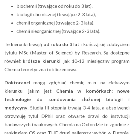
biochemii (trwające od roku do 3 lat),
biologii chemicznej (trwające 2-3 lata),
chemii organicznej (trwające 2-3 lata),
chemii nieorganicznej (trwające 2-3 lata).
Te kierunki trwają
od roku do 3 lat
i kończą się zdobyciem
tytułu MSc (Master of Science) by Research. Są dostępne
również
krótsze kierunki
, jak 10-12 miesięczny program
Chemia teoretyczna i obliczeniowa.
Doktoranci
mogą zgłębiać chemię m.in. na ciekawym
kierunku, jakim jest
Chemia w komórkach: nowe
technologie do sondowania złożonej biologii i
medycyny
. Studia III stopnia trwają 3-4 lata, a absolwenci
otrzymuję tytuł DPhil oraz otwarte drzwi do instytucji
badawczych i naukowych. Chemia na Oxfordzie to zgodnie z
rankingiem QS oraz THE drugi najlepszy wybór w Europie,