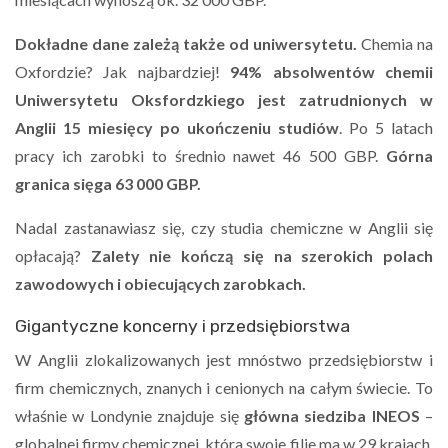
Dokładne dane zależą także od uniwersytetu.
Chemia na
Oxfordzie? Jak najbardziej!
94% absolwentów chemii
Uniwersytetu Oksfordzkiego jest zatrudnionych w
Anglii 15 miesięcy po ukończeniu studiów
. Po 5 latach
pracy ich zarobki to średnio nawet 46 500 GBP.
Górna
granica sięga 63 000 GBP.
Nadal zastanawiasz się, czy studia chemiczne w Anglii się
opłacają?
Zalety nie kończą się na szerokich polach
zawodowych i obiecujących zarobkach.
Gigantyczne koncerny i przedsiębiorstwa
W Anglii zlokalizowanych jest mnóstwo przedsiębiorstw i
firm chemicznych, znanych i cenionych na całym świecie. To
właśnie w Londynie znajduje się
główna siedziba INEOS
–
globalnej firmy chemicznej, która swoje filie ma w 29 krajach.