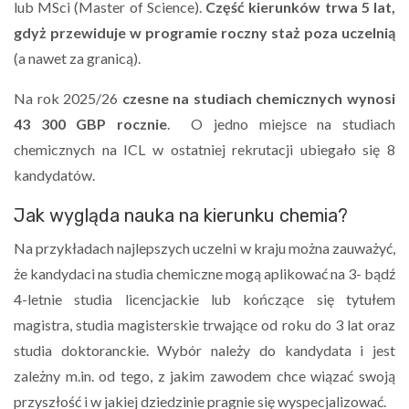
lub MSci (Master of Science).
Część kierunków trwa 5 lat,
gdyż przewiduje w programie roczny staż poza uczelnią
(a nawet za granicą).
Na rok 2025/26
czesne na studiach chemicznych wynosi
43 300 GBP rocznie
. O jedno miejsce na studiach
chemicznych na ICL w ostatniej rekrutacji ubiegało się 8
kandydatów.
Jak wygląda nauka na kierunku chemia?
Na przykładach najlepszych uczelni w kraju można zauważyć,
że kandydaci na studia chemiczne mogą aplikować na 3- bądź
4-letnie studia licencjackie lub kończące się tytułem
magistra, studia magisterskie trwające od roku do 3 lat oraz
studia doktoranckie. Wybór należy do kandydata i jest
zależny m.in. od tego, z jakim zawodem chce wiązać swoją
przyszłość i w jakiej dziedzinie pragnie się wyspecjalizować.