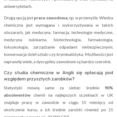
uniwersytetach.
Drugą opcją jest
praca zawodowa
, np. w przemyśle. Wiedza
chemiczna jest wymagana i wykorzystywana w takich
obszarach, jak medycyna, farmacja, technologie medyczne,
medycyna nuklearna, biotechnologia, farmakologia,
toksykologia, zarządzanie odpadami niebezpiecznymi,
konserwacja dzieł sztuki czy kryminalistyka. Możliwości jest
naprawdę wiele, a dyscypliny zawodowe są bardzo szerokie.
Czy studia chemiczne w Anglii się opłacają pod
względem przyszłych zarobków?
Statystyki mówią same za siebie: średnio
90%
absolwentów
chemii na najlepszych uczelniach w UK
znajduje pracę w zawodzie w ciągu 15 miesięcy od
ukończenia kursu, a ich średnie zarobki również po 15
miesiącach wynoszą ok. 32 000 GBP.