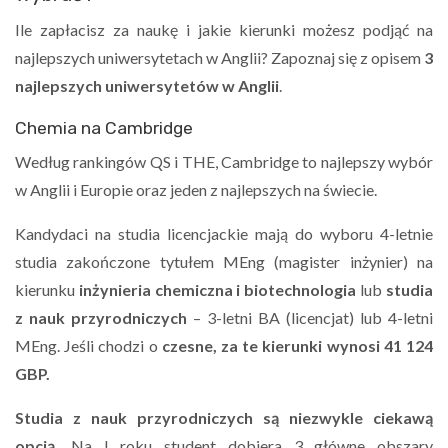
Ile zapłacisz za naukę i jakie kierunki możesz podjąć na
najlepszych uniwersytetach w Anglii? Zapoznaj się z opisem
3
najlepszych uniwersytetów w Anglii
.
Chemia na Cambridge
Według rankingów QS i THE, Cambridge to najlepszy wybór
w Anglii i Europie oraz jeden z najlepszych na świecie.
Kandydaci na studia licencjackie mają do wyboru 4-letnie
studia zakończone tytułem MEng (magister inżynier) na
kierunku
inżynieria chemiczna i biotechnologia
lub
studia
z nauk przyrodniczych
– 3-letni BA (licencjat) lub 4-letni
MEng.
Jeśli chodzi o
czesne, za te kierunki wynosi 41 124
GBP.
Studia z nauk przyrodniczych są niezwykle ciekawą
opcją.
Na I roku student dobiera 3 główne obszary