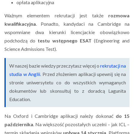
opłata aplikacyjna
Ważnym elementem rekrutacji jest także
rozmowa
kwalifikacyjna
. Ponadto, kandydaci na Cambridge na
wspomniane dwa kierunki licencjackie obowiązkowo
podchodzą do
testu wstępnego ESAT
(Engineering and
Science Admissions Test).
W naszej bazie wiedzy przeczytasz więcej o
rekrutacji na
studia w Anglii
. Przed złożeniem aplikacji upewnij się na
stronie uniwersytetu co do wszystkich wymaganych
dokumentów lub skonsultuj to z doradcą Lagunita
Education.
Na Oxford i Cambridge aplikacji należy dokonać
do 15
października
. Na większość pozostałych uczelni – jak ICL –
termin składania wniosków
upływa 14 stycznia
. Platformą