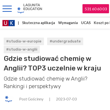
531 60 60 03
|
Skuteczna aplikacja
Wymagania
UCAS
Koszt po 
#studia-w-europie
#undergraduate
#studia-w-anglii
Gdzie studiować chemię w
Anglii? TOP3 uczelnie w kraju
Gdzie studiować chemię w Anglii?
Rankingi i perspektywy
Post Gościnny
|
2023-07-03