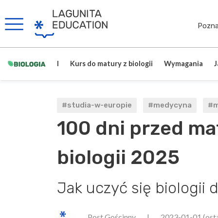
Pozna
I
Kurs do matury z biologii
Wymagania
J
#studia-w-europie
#medycyna
#m
100 dni przed ma
biologii 2025
Jak uczyć się biologii
Post Gościnny
|
2023-01-01
(ost