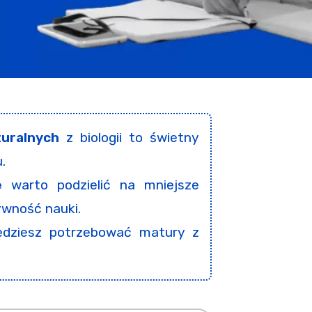
uralnych
z biologii to świetny
.
e
warto podzielić na mniejsze
ywność nauki.
ędziesz potrzebować matury z