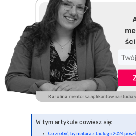
A
me
śc
Karolina
, mentorka aplikantów na studia 
W tym artykule dowiesz się:
Co zrobić, by matura z biologii 2024 posz