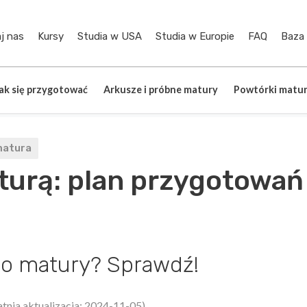
j nas
Kursy
Studia w USA
Studia w Europie
FAQ
Baza
ak się przygotować
Arkusze i próbne matury
Powtórki matur
atura
turą: plan przygotowań
 do matury? Sprawdź!
atnia aktualizacja: 2024-11-05)