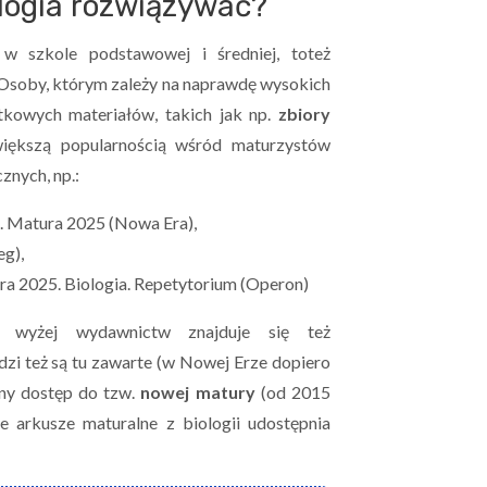
logia rozwiązywać?
 szkole podstawowej i średniej, toteż
Osoby, którym zależy na naprawdę wysokich
tkowych materiałów, takich jak np.
zbiory
większą popularnością wśród maturzystów
znych, np.:
. Matura 2025 (Nowa Era),
eg),
ra 2025. Biologia. Repetytorium (Operon)
h wyżej wydawnictw znajduje się też
zi też są tu zawarte (w Nowej Erze dopiero
ny dostęp do tzw.
nowej matury
(od 2015
 arkusze maturalne z biologii udostępnia