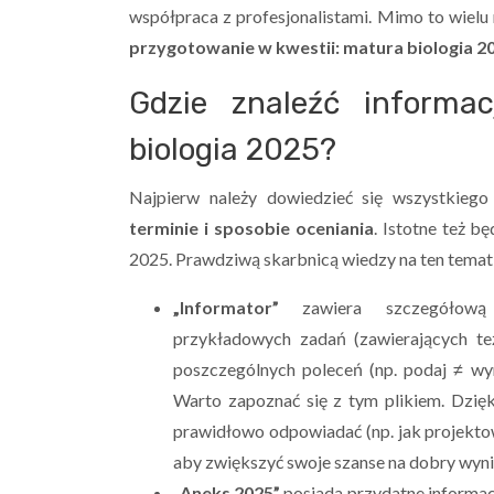
współpraca z profesjonalistami. Mimo to wielu
przygotowanie w kwestii: matura biologia 2
Gdzie znaleźć informa
biologia 2025?
Najpierw należy dowiedzieć się wszystkiego
terminie i sposobie oceniania
. Istotne też b
2025. Prawdziwą skarbnicą wiedzy na ten temat 
„Informator”
zawiera szczegółową 
przykładowych zadań (zawierających te
poszczególnych poleceń (np. podaj ≠ wym
Warto zapoznać się z tym plikiem. Dzię
prawidłowo odpowiadać (np. jak projekto
aby zwiększyć swoje szanse na dobry wyni
„Aneks 2025”
posiada przydatne informacj