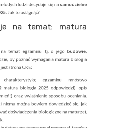
 młodych ludzi decyduje się na
samodzielne
025.
Jak to osiągnąć?
cje na temat: matura
 na temat egzaminu, tj. o jego
budowie,
ędzie, by poznać wymagania matura biologia
jest strona CKE:
charakterystykę egzaminu: mnóstwo
ż matura biologia 2025 odpowiedzi), opis
ień!) oraz wyjaśnienie sposobu oceniania.
ki niemu można bowiem dowiedzieć się, jak
wać doświadczenia biologiczne na maturze),
k.
e dotyczące tegorocznej matury: tj. terminy