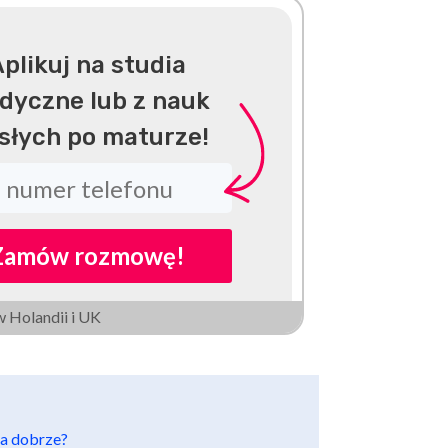
plikuj na studia
dyczne lub z nauk
isłych po maturze!
Zamów rozmowę!
w Holandii i UK
ła dobrze?