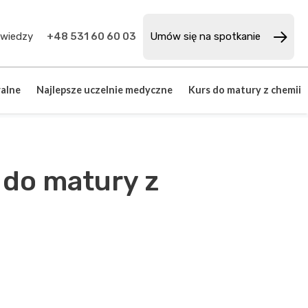
 wiedzy
+48 531 60 60 03
Umów się na spotkanie
alne
Najlepsze uczelnie medyczne
Kurs do matury z chemii
 do matury z