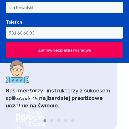
Telefon
Zamów
bezpłatną
rozmowę
Nasi mentorzy i instruktorzy z sukcesem
Pomoż
aplikowali na
najbardziej prestiżowe
Angli
uczelnie na świecie
.
Szwec