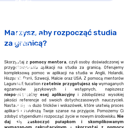
Marzysz, aby rozpocząć studia
za granicą?
Skorzystaj z
pomocy mentora
, czyli osoby doświadczonej w
przygotowywaniu aplikacji na studia za granicą. Oferujemy
kompleksową pomoc w aplikacji na studia w Anglii, Holandii,
Hiszpanii, Danii, Szwecji, Malcie oraz USA. Z pomocą mentorów
Lagunita Education
rzetelnie przygotujesz się
wymaganych
egzaminów językowych i wstępnych, napiszesz
niepowtarzalny esej aplikacyjny
i zdobędziesz wysokiej
jakości referencje od swoich dotychczasowych nauczycieli.
Nastaw się na dużo tricków i wskazówek, które ułatwią proces
aplikacji i zwiększą Twoje szanse na przyjęcie. Pomożemy Ci
zdobyć stypendium i rozpocząć życie w nowym środowisku.
Nie
daj się zaskoczyć pułapkom i skomplikowanym
wymaganiom rekrutacyjnym - skorzystaj z pomocy