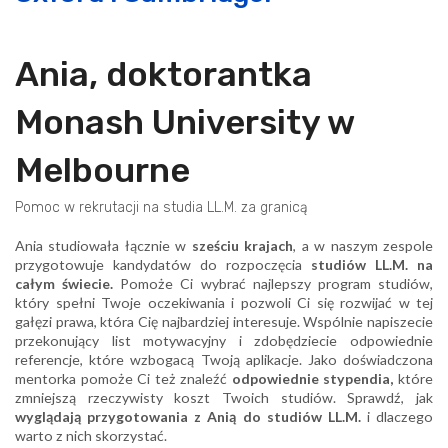
Ania, doktorantka
Monash University w
Melbourne
Pomoc w rekrutacji na studia LL.M. za granicą
Ania studiowała łącznie w
sześciu krajach
, a w naszym zespole
przygotowuje kandydatów do rozpoczęcia
studiów LL.M. na
całym świecie.
Pomoże Ci wybrać najlepszy program studiów,
który spełni Twoje oczekiwania i pozwoli Ci się rozwijać w tej
gałęzi prawa, która Cię najbardziej interesuje. Wspólnie napiszecie
przekonujący list motywacyjny i zdobędziecie odpowiednie
referencje, które wzbogacą Twoją aplikacje. Jako doświadczona
mentorka pomoże Ci też znaleźć
odpowiednie stypendia,
które
zmniejszą rzeczywisty koszt Twoich studiów. Sprawdź, jak
wyglądają przygotowania z Anią do studiów LL.M.
i dlaczego
warto z nich skorzystać.