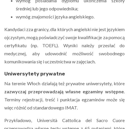
wymóg posiadania dyplomu ukończenia szkoły
średniej lub jego odpowiednika;
wymóg znajomości języka angielskiego.
Kandydaci zza granicy, dla których angielski nie jest językiem
ojczystym, mogą poświadczyć swoje kwalifikacje za pomocą
certyfikatu (np. TOEFL). Wyniki należy przesłać do
medycznej, aby udowodnić możliwość swobodnego
komunikowania się i uczestnictwa w zajęciach.
Uniwersytety prywatne
Na terenie Włoch działają też prywatne uniwersytety, które
zazwyczaj przeprowadzają własne egzaminy wstępne
.
Terminy rejestracji, treść i punktacja egzaminów może się
więc różnić od standardowego IMAT.
Przykładowo, Università Cattolica del Sacro Cuore
przeprowadza własne testy wstępne z 65 pytaniami, które