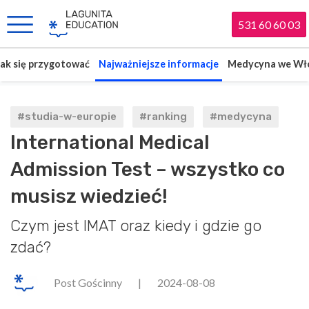
531 60 60 03
Jak się przygotować
Najważniejsze informacje
Medycyna we Wł
#studia-w-europie
#ranking
#medycyna
International Medical
Admission Test – wszystko co
musisz wiedzieć!
Czym jest IMAT oraz kiedy i gdzie go
zdać?
Post Gościnny
|
2024-08-08