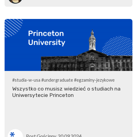
#studia-w-usa
#undergraduate
#egzaminy-jezykowe
Wszystko co musisz wiedzieć o studiach na
Uniwersytecie Princeton
Post Gościnny, 20.09.2024