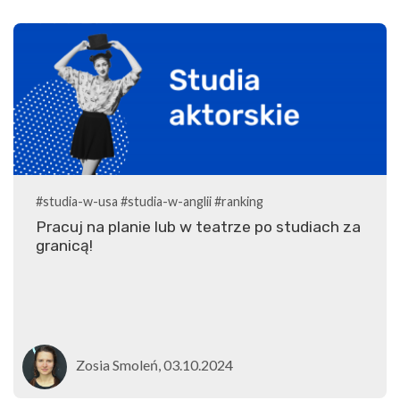
#studia-w-usa
#studia-w-anglii
#ranking
Pracuj na planie lub w teatrze po studiach za
granicą!
Zosia Smoleń, 03.10.2024