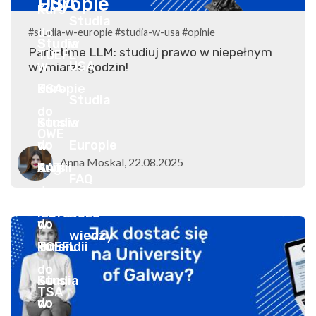
#studia-w-europie
#studia-w-usa
#opinie
Part-time LLM: studiuj prawo w niepełnym
wymiarze godzin!
Anna Moskal, 22.08.2025