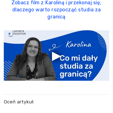
Zobacz film z Karoliną i przekonaj się,
dlaczego warto rozpocząć studia za
granicą
Oceń artykuł: