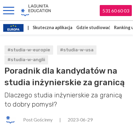
531 60 60 03
|
Skuteczna aplikacja
Gdzie studiować
Ranking 
#studia-w-europie
#studia-w-usa
#studia-w-anglii
Poradnik dla kandydatów na
studia inżynierskie za granicą
Dlaczego studia inżynierskie za granicą
to dobry pomysł?
Post Gościnny
|
2023-06-29