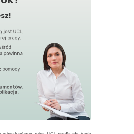
esz!
ą jest UCL,
rej pracy.
wśród
ja powinna
 z pomocy
mentów.
likacja.
e mieszkaniowe, więc UCL studia nie będą