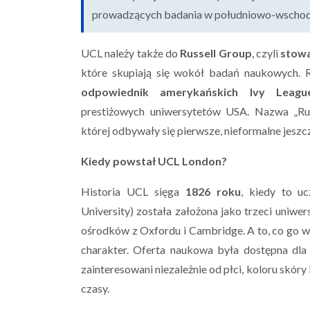
prowadzących badania w południowo-wschodni
UCL należy także do
Russell Group
, czyli
stowa
które skupiają się wokół badań naukowych. R
odpowiednik amerykańskich
Ivy Leagu
prestiżowych uniwersytetów USA. Nazwa „Ru
której odbywały się pierwsze, nieformalne jeszc
Kiedy powstał UCL London?
Historia UCL sięga
1826 roku
, kiedy to u
University) została założona jako trzeci uniwe
ośrodków z Oxfordu i Cambridge. A to, co go w
charakter. Oferta naukowa była dostępna dla
zainteresowani niezależnie od płci, koloru skóry
czasy.