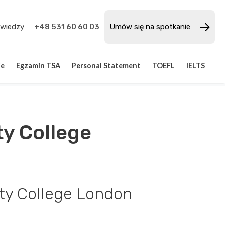
 wiedzy
+48 531 60 60 03
Umów się na spotkanie
je
Egzamin TSA
Personal Statement
TOEFL
IELTS
ty College
ity College London