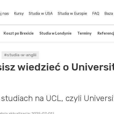
j nas
Kursy
Studia w USA
Studia w Europie
FAQ
Baza
Koszt po Brexicie
Studia w Londynie
Terminy
Referenc
#studia-w-anglii
isz wiedzieć o Universi
tudiach na UCL, czyli Univers
atnia aktualizacja: 2025-07-01)