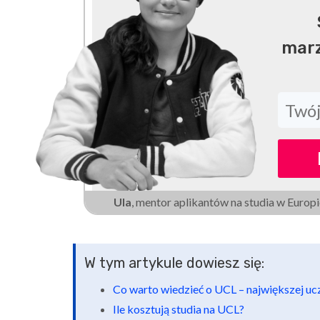
marz
Ula
, mentor aplikantów na studia w Europi
W tym artykule dowiesz się:
Co warto wiedzieć o UCL – największej ucze
Ile kosztują studia na UCL?