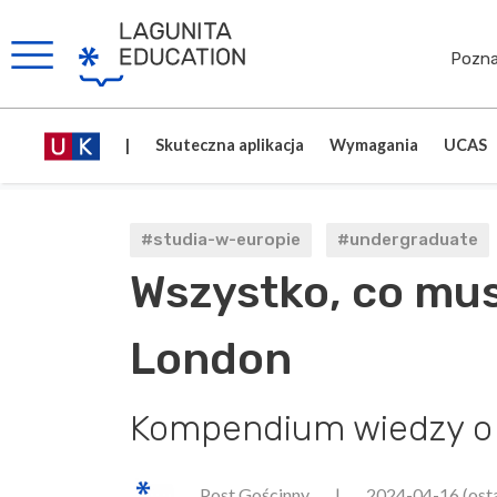
Pozna
|
Skuteczna aplikacja
Wymagania
UCAS
#studia-w-europie
#undergraduate
Wszystko, co mus
London
Kompendium wiedzy o s
Post Gościnny
|
2024-04-16
(ost