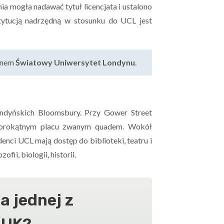
a mogła nadawać tytuł licencjata i ustalono
tytucją nadrzędną w stosunku do UCL jest
minem
Światowy Uniwersytet Londynu
.
londyńskich Bloomsbury. Przy Gower Street
zworokątnym placu zwanym quadem. Wokół
denci UCL mają dostęp do biblioteki, teatru i
ii, biologii, historii.
 jednej z
 UK?