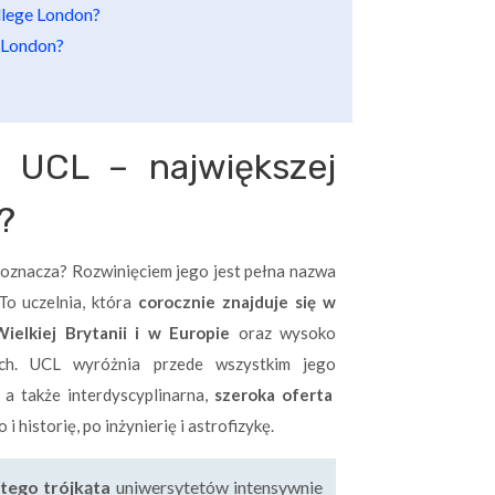
llege London?
e London?
 UCL – największej
i?
 oznacza? Rozwinięciem jego jest pełna nazwa
 To uczelnia, która
corocznie znajduje się w
ielkiej Brytanii i w Europie
oraz wysoko
ach. UCL wyróżnia przede wszystkim jego
a także interdyscyplinarna,
szeroka oferta
i historię, po inżynierię i astrofizykę.
otego trójkąta
uniwersytetów intensywnie