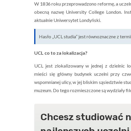
W 1836 roku przeprowadzono reformę, a uczelni
obecną nazwę University College London. Ins
aktualnie Uniwersytet Londyński.
Hasło „UCL studia” jest równoznaczne z ter
UCL co to za lokalizacja?
UCL jest zlokalizowany w jednej z dzielnic 
mieści się główny budynek uczelni przy c
wspomnianej ulicy, w jej bliskim sąsiedztwie stu
muzeum. Do tego rozmieszczone są wydziały filozof
Chcesz studiować na
najlepszych uczelni