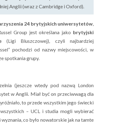
ej Anglii (wraz z Cambridge i Oxford).
rzyszenia 24 brytyjskich uniwersytetów
,
ussel Group jest określana jako
brytyjski
e
(Ligi Bluszczowej), czyli najbardziej
ssel” pochodzi od nazwy miejscowości, w
ze spotkania grupy.
czelnia (jeszcze wtedy pod nazwą London
rsytet w Anglii. Miał być on przeciwwagą dla
yróżniało, to przede wszystkim jego świecki
 wszystkich – UCL i studia mogli wybierać
 i wyznania, co było nowatorskie jak na tamte