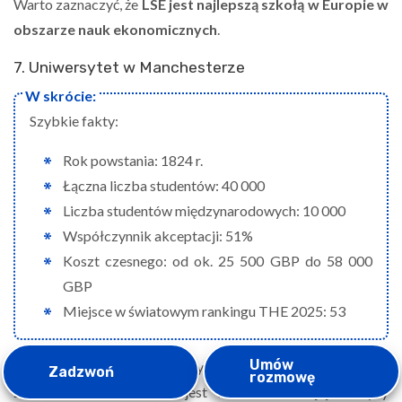
Warto zaznaczyć, że
LSE jest najlepszą szkołą w Europie w
obszarze nauk ekonomicznych
.
7. Uniwersytet w Manchesterze
Szybkie fakty:
Rok powstania: 1824 r.
Łączna liczba studentów: 40 000
Liczba studentów międzynarodowych: 10 000
Współczynnik akceptacji: 51%
Koszt czesnego: od ok. 25 500 GBP do 58 000
GBP
Miejsce w światowym rankingu THE 2025: 53
Umów
Manchester to tętniące życiem miasto w północno-
Zadzwoń
rozmowę
zachodniej Anglii, które jest znane ze swojej drużyny