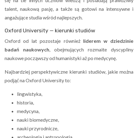
się na tle innych uczniów wiedzą i posiadają prawdziwy
talent, naukową pasję, a także są gotowi na intensywne i
angażujące studia wśród najlepszych.
Oxford University — kierunki studiów
Oxford od lat pozostaje również
liderem w dziedzinie
badań naukowych
, obejmujących rozmaite dyscypliny
naukowe począwszy od humanistyki aż po medycynę.
Najbardziej perspektywiczne kierunki studiów, jakie można
podjąć na Oxford University to:
lingwistyka,
historia,
medycyna,
nauki biomedyczne,
nauki przyrodnicze,
archeologia i antropologia,