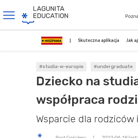
Pozna
|
Skuteczna aplikacja
Jak a
#studia-w-europie
#undergraduate
Dziecko na studia
współpraca rodzi
Wsparcie dla rodziców 
Post Gościnny
|
2023-04-18
(ost