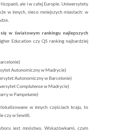
iszpanii, ale i w całej Europie. Uniwersytety
kże w innych, nieco mniejszych miastach: w
adze.
ło się w światowym rankingu najlepszych
her Education czy QS ranking najbardziej
arcelonie)
sytet Autonomiczny w Madrycie)
ersytet Autonomiczny w Barcelonie)
wersytet Complutense w Madrycie)
arry w Pampelunie)
 zlokalizowane w innych częściach kraju, to
e czy w Sewilli.
boru jest mnóstwo. Wskazówkami, czym