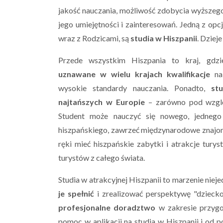
jakość nauczania, możliwość zdobycia wyższeg
jego umiejętności i zainteresowań. Jedną z opcj
wraz z Rodzicami, są
studia w Hiszpanii
. Dziej
Przede wszystkim Hiszpania to kraj, gdz
uznawane w wielu krajach kwalifikacje
na 
wysokie standardy nauczania. Ponadto,
stu
najtańszych w Europie
– zarówno pod wzglę
Student może nauczyć się nowego, jednego 
hiszpańskiego, zawrzeć międzynarodowe znajomo
ręki mieć hiszpańskie zabytki i atrakcje tur
turystów z całego świata.
Studia w atrakcyjnej Hiszpanii to marzenie nie
je spełnić
i zrealizować perspektywę "dziecko
profesjonalne doradztwo
w zakresie przygo
pomoc w aplikacji na studia w Hiszpanii i od