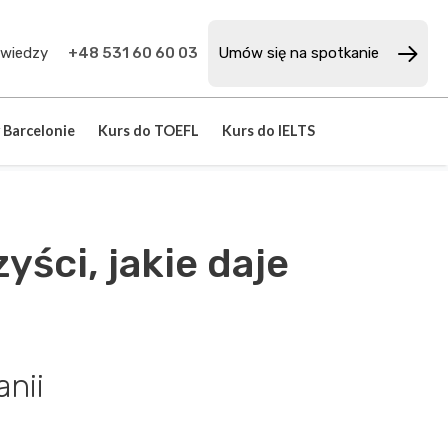
 wiedzy
+48 531 60 60 03
Umów się na spotkanie
 Barcelonie
Kurs do TOEFL
Kurs do IELTS
yści, jakie daje
nii