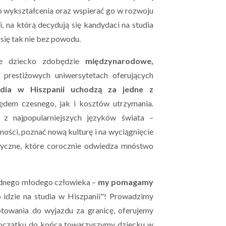
o wykształcenia oraz wspierać go w rozwoju
i, na którą decydują się kandydaci na studia
e się tak nie bez powodu.
ie dziecko zdobędzie
międzynarodowe,
prestiżowych uniwersytetach oferujących
dia w Hiszpanii uchodzą za jedne z
dem czesnego, jak i kosztów utrzymania.
z najpopularniejszych języków świata –
ści, poznać nową kulturę i na wyciągnięcie
ystyczne, które corocznie odwiedza mnóstwo
jednego młodego człowieka –
my pomagamy
 idzie na studia w Hiszpanii"! Prowadzimy
towania do wyjazdu za granicę, oferujemy
 początku do końca towarzyszymy dziecku w