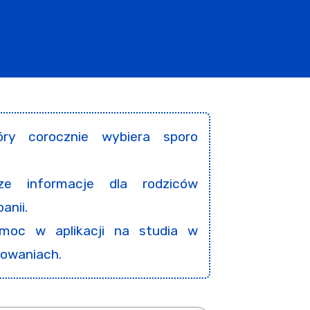
óry corocznie wybiera sporo
sze informacje dla rodziców
anii.
omoc w aplikacji na studia w
towaniach.