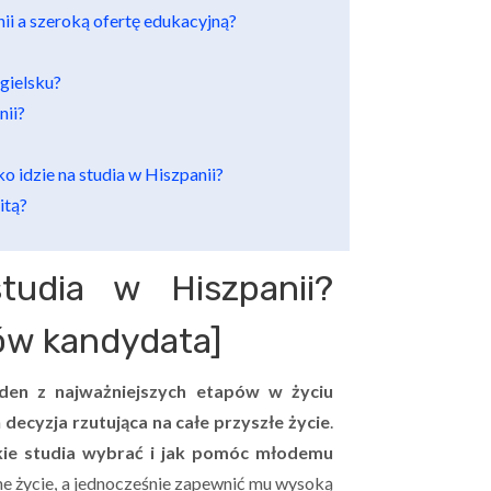
ii a szeroką ofertę edukacyjną?
gielsku?
nii?
o idzie na studia w Hiszpanii?
itą?
tudia w Hiszpanii?
ców kandydata]
den z najważniejszych etapów w życiu
a
decyzja rzutująca na całe przyszłe życie
.
kie studia wybrać i jak pomóc młodemu
e życie, a jednocześnie zapewnić mu wysoką