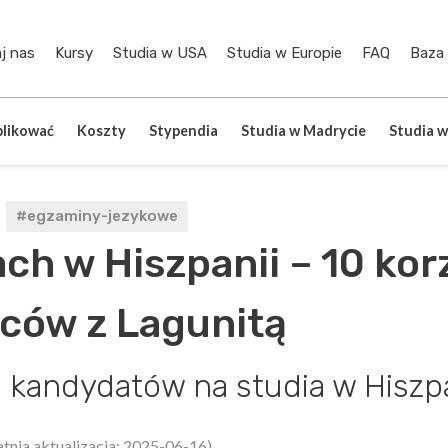
j nas
Kursy
Studia w USA
Studia w Europie
FAQ
Baza
plikować
Koszty
Stypendia
Studia w Madrycie
Studia w
#egzaminy-jezykowe
ch w Hiszpanii – 10 korz
ców z Lagunitą
i kandydatów na studia w Hiszpa
atnia aktualizacja: 2025-06-16)