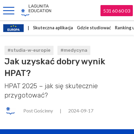
531 60 60 03
|
Skuteczna aplikacja
Gdzie studiować
Ranking 
#studia-w-europie
#medycyna
Jak uzyskać dobry wynik
HPAT?
HPAT 2025 – jak się skutecznie
przygotować?
Post Gościnny
|
2024-09-17