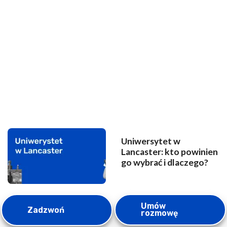
Uniwersytet w
Lancaster: kto powinien
go wybrać i dlaczego?
Umów
Zadzwoń
rozmowę