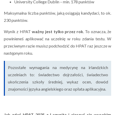
University College Dublin – min. 178 punktów
Maksymalna liczba punktów, jaką osiągają kandydaci, to ok.
230 punktów.
Wynik z HPAT
ważny jest tylko przez rok
. To oznacza, że
powinieneś aplikować na uczelnię w roku zdania testu. W
przeciwnym razie musisz podchodzić do HPAT raz jeszcze w
następnym roku.
Pozostałe wymagania na medycynę na irlandzkich
uczelniach to: świadectwo dojrzałości, świadectwo
ukończenia szkoły średniej, wykaz ocen, dowód
znajomości języka angielskiego oraz opłata aplikacyjna.
Jak zdać HPAT 2025 z Lagunitą i cieszyć się wysokim