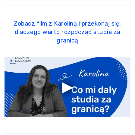
Zobacz film z Karoliną i przekonaj się,
dlaczego warto rozpocząć studia za
granicą