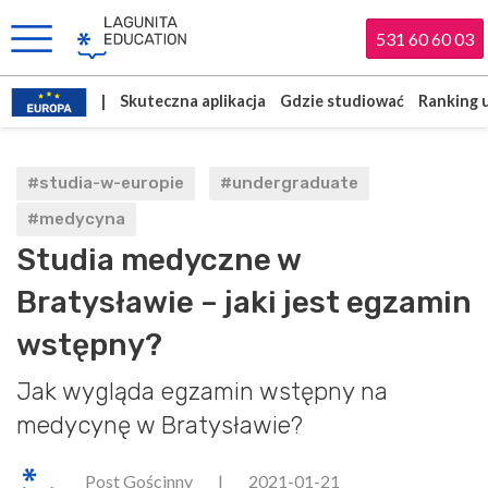
531 60 60 03
|
Skuteczna aplikacja
Gdzie studiować
Ranking 
#studia-w-europie
#undergraduate
#medycyna
Studia medyczne w
Bratysławie – jaki jest egzamin
wstępny?
Jak wygląda egzamin wstępny na
medycynę w Bratysławie?
Post Gościnny
|
2021-01-21