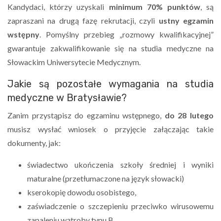
Kandydaci, którzy uzyskali
minimum 70% punktów
, są
zapraszani na drugą fazę rekrutacji, czyli
ustny egzamin
wstępny
. Pomyślny przebieg „rozmowy kwalifikacyjnej”
gwarantuje zakwalifikowanie się na studia medyczne na
Słowackim Uniwersytecie Medycznym.
Jakie są pozostałe wymagania na studia
medyczne w Bratysławie?
Zanim przystąpisz do egzaminu wstępnego,
do 28 lutego
musisz wysłać wniosek o przyjęcie załączając takie
dokumenty, jak:
świadectwo ukończenia szkoły średniej i wyniki
maturalne (przetłumaczone na język słowacki)
kserokopię dowodu osobistego,
zaświadczenie o szczepieniu przeciwko wirusowemu
zapaleniu wątroby typu B,