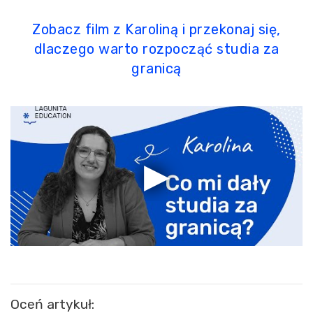
Zobacz film z Karoliną i przekonaj się,
dlaczego warto rozpocząć studia za
granicą
Oceń artykuł: