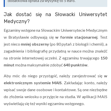
dodatkowa opłata za wysyłkę to 5 euro.
Jak dostać się na Słowacki Uniwersytet
Medyczny?
Egzaminy wstępne na Słowackim Uniwersytecie Medycznym
w Bratysławie odbywają się
w formie stacjonarnej
. Test
jest nieco
mniej obszerny
(po 80 pytań z biologii i chemii), a
zagadnienia i bibliografię przydatną w nauce można znaleźć
na stronie internetowej uczelni. Z egzaminu trwającego
150
minut
można maksymalnie zdobyć
640 punktów
.
Aby móc do niego przystąpić, należy zarejestrować się
w
elektronicznym systemie MAIS
. Zakładając konto, należy
wpisać swoje dane osobowe i kontaktowe. Są one niezbędne
do złożenia wniosku o przyjęcie na studia. W aplikacji MAIS
wyświetlają się też wyniki egzaminu wstępnego.