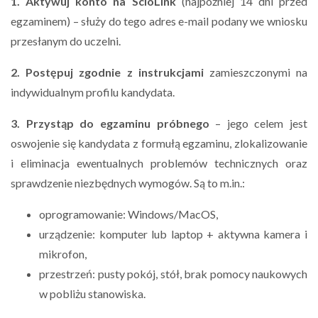
1. Aktywuj konto na ScioLink
(najpóźniej 14 dni przed
egzaminem) – służy do tego adres e-mail podany we wniosku
przesłanym do uczelni.
2. Postępuj zgodnie z instrukcjami
zamieszczonymi na
indywidualnym profilu kandydata.
3. Przystąp do egzaminu próbnego
– jego celem jest
oswojenie się kandydata z formułą egzaminu, zlokalizowanie
i eliminacja ewentualnych problemów technicznych oraz
sprawdzenie niezbędnych wymogów. Są to m.in.:
oprogramowanie: Windows/MacOS,
urządzenie: komputer lub laptop + aktywna kamera i
mikrofon,
przestrzeń: pusty pokój, stół, brak pomocy naukowych
w pobliżu stanowiska.