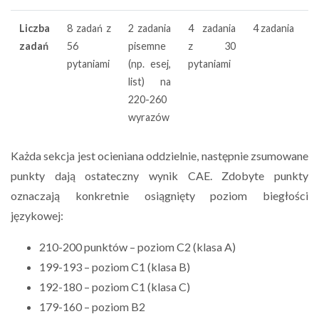
Liczba
8 zadań z
2 zadania
4 zadania
4 zadania
zadań
56
pisemne
z 30
pytaniami
(np. esej,
pytaniami
list) na
220-260
wyrazów
Każda sekcja jest ocieniana oddzielnie, następnie zsumowane
punkty dają ostateczny wynik CAE. Zdobyte punkty
oznaczają konkretnie osiągnięty poziom biegłości
językowej:
210-200 punktów – poziom C2 (klasa A)
199-193 – poziom C1 (klasa B)
192-180 – poziom C1 (klasa C)
179-160 – poziom B2