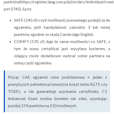
punktów|https://register.lang.com.pl/pl/orders/individual/creat
pd=2745}. Są to:
SAFE (140 zł) czyli możliwość ponownego podejścia do
egzaminu, jeśli kandydatowi zabrakło 3 lub mniej
punktów zgodnie ze skalą Cambridge English;
COMFY (170 zł) daje te same możliwości co SAFE, z
tym że nowy certyfikat jest wysyłany kurierem, a
zdający może dodatkowo wybrać sobie partnera na
ustną część egzaminu.
Pisząc CAE egzamin cena podstawowa + jeden z
powyższych pakietów przewyższa koszt testu IELTS czy
TOEFL, a nie gwarantuje uzyskania certyfikatu. C1
Advanced Exam można bowiem nie zdać, uzyskując
poniżej 159 punktów na 210 możliwych.