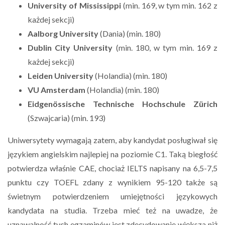
University of Mississippi
(min. 169, w tym min. 162 z
każdej sekcji)
Aalborg University
(Dania) (min. 180)
Dublin City University
(min. 180, w tym min. 169 z
każdej sekcji)
Leiden University
(Holandia) (min. 180)
VU Amsterdam
(Holandia) (min. 180)
Eidgenössische Technische Hochschule Zürich
(Szwajcaria) (min. 193)
Uniwersytety wymagają zatem, aby kandydat posługiwał się
językiem angielskim najlepiej na poziomie C1. Taką biegłość
potwierdza właśnie CAE, chociaż IELTS napisany na 6,5-7,5
punktu czy TOEFL zdany z wynikiem 95-120 także są
świetnym potwierdzeniem umiejętności językowych
kandydata na studia. Trzeba mieć też na uwadze, że
uznawalność tych egzaminów jest zdecydowanie większa niż