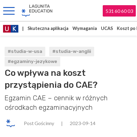
531 60 60 03
|
Skuteczna aplikacja
Wymagania
UCAS
Koszt po 
#studia-w-usa
#studia-w-anglii
#egzaminy-jezykowe
Co wpływa na koszt
przystąpienia do CAE?
Egzamin CAE – cennik w różnych
ośrodkach egzaminacyjnych
Post Gościnny
|
2023-09-14