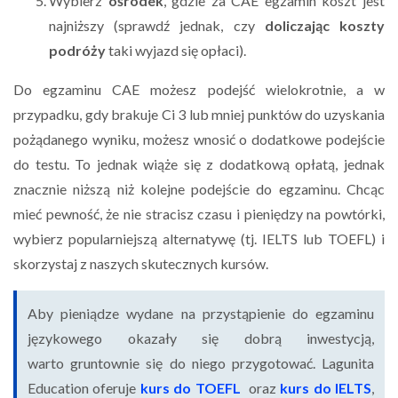
Wybierz
ośrodek
, gdzie za CAE egzamin koszt jest
najniższy (sprawdź jednak, czy
doliczając koszty
podróży
taki wyjazd się opłaci).
Do egzaminu CAE możesz podejść wielokrotnie, a w
przypadku, gdy brakuje Ci 3 lub mniej punktów do uzyskania
pożądanego wyniku, możesz wnosić o dodatkowe podejście
do testu. To jednak wiąże się z dodatkową opłatą, jednak
znacznie niższą niż kolejne podejście do egzaminu. Chcąc
mieć pewność, że nie stracisz czasu i pieniędzy na powtórki,
wybierz popularniejszą alternatywę (tj. IELTS lub TOEFL) i
skorzystaj z naszych skutecznych kursów.
Aby pieniądze wydane na przystąpienie do egzaminu
językowego okazały się dobrą inwestycją,
warto gruntownie się do niego przygotować. Lagunita
Education oferuje
kurs do TOEFL
oraz
kurs do IELTS
,