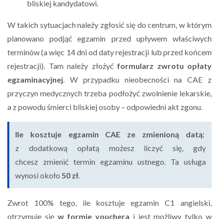
bliskiej kandydatowi.
W takich sytuacjach należy zgłosić się do centrum, w którym
planowano podjąć egzamin przed upływem właściwych
terminów (a więc 14 dni od daty rejestracji lub przed końcem
rejestracji). Tam należy złożyć
formularz zwrotu opłaty
egzaminacyjnej
. W przypadku nieobecności na CAE z
przyczyn medycznych trzeba podłożyć zwolnienie lekarskie,
a z powodu śmierci bliskiej osoby – odpowiedni akt zgonu.
Ile kosztuje egzamin CAE ze zmienioną datą:
z dodatkową opłatą możesz liczyć się, gdy
chcesz
zmienić termin egzaminu ustnego.
Ta usługa
wynosi około
50 zł
.
Zwrot 100% tego, ile kosztuje egzamin C1 angielski,
otrzymuje się
w formie vouchera
i jest możliwy tylko w