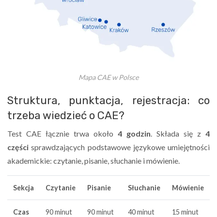
Mapa CAE w Polsce
Struktura, punktacja, rejestracja: co
trzeba wiedzieć o CAE?
Test CAE łącznie trwa około
4 godzin
. Składa się z
4
części
sprawdzających podstawowe językowe umiejętności
akademickie: czytanie, pisanie, słuchanie i mówienie.
Sekcja
Czytanie
Pisanie
Słuchanie
Mówienie
Czas
90 minut
90 minut
40 minut
15 minut