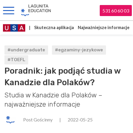
531 60 60 03
|
Skuteczna aplikacja
Najważniejsze informacje
#undergraduate
#egzaminy-jezykowe
#TOEFL
Poradnik: jak podjąć studia w
Kanadzie dla Polaków?
Studia w Kanadzie dla Polaków –
najważniejsze informacje
Post Gościnny
|
2022-05-25