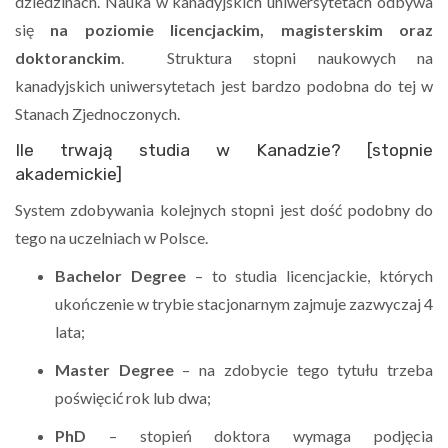
dziedzinach. Nauka w kanadyjskich uniwersytetach odbywa
się
na poziomie licencjackim, magisterskim oraz
doktoranckim
. Struktura stopni naukowych na
kanadyjskich uniwersytetach jest bardzo podobna do tej w
Stanach Zjednoczonych.
Ile trwają studia w Kanadzie? [stopnie
akademickie]
System zdobywania kolejnych stopni jest dość podobny do
tego na uczelniach w Polsce.
Bachelor Degree
– to studia licencjackie, których
ukończenie w trybie stacjonarnym zajmuje zazwyczaj 4
lata;
Master Degree
– na zdobycie tego tytułu trzeba
poświęcić rok lub dwa;
PhD
– stopień doktora wymaga podjęcia