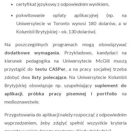
certyfikat językowy z odpowiednim wynikiem,
pokwitowanie opłaty aplikacyjnej (np. na
Uniwersytecie w Toronto wynosi 180 dolarów, a w
Kolumbii Brytyjskiej – ok. 130 dolarów).
Na poszczególnych programach mogą obowiązywać
dodatkowe wymagania
. Przykładowo, kandydaci na
kierunek pedagogika na Uniwersytecie McGill muszą
przystąpić do
testu CASPer
, a na pracy socjalnej trzeba
zdobyć dwa
listy polecające
. Na Uniwersytecie Kolumbii
Brytyjskiej obowiązuje np. uzupełniający
suplement do
aplikacji
,
próbka pracy pisemnej i portfolio
na
medioznawstwie.
Przygotowania do aplikacji należy rozpocząć z odpowiednim
wyprzedzeniem, żeby zdążyć spełnić wszystkie kryteria
zawarte w opisie danego programu. Kiedy dokładnie?