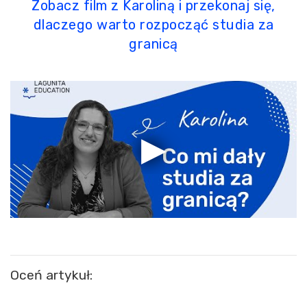
Zobacz film z Karoliną i przekonaj się,
dlaczego warto rozpocząć studia za
granicą
Oceń artykuł: