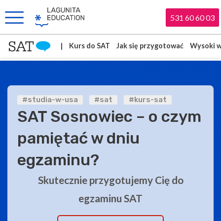
531 60 60 03
|
Kurs do SAT
Jak się przygotować
Wysoki w
#studia-w-usa
#sat
#kurs-sat
SAT Sosnowiec – o czym
pamiętać w dniu
egzaminu?
Skutecznie przygotujemy Cię do
egzaminu SAT