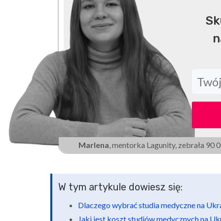
Sk
n
Marlena
, mentorka Lagunity, zebrała 90 
W tym artykule dowiesz się:
Dlaczego wybrać studia medyczne na Ukr
Jaki jest koszt studiów medycznych na Uk