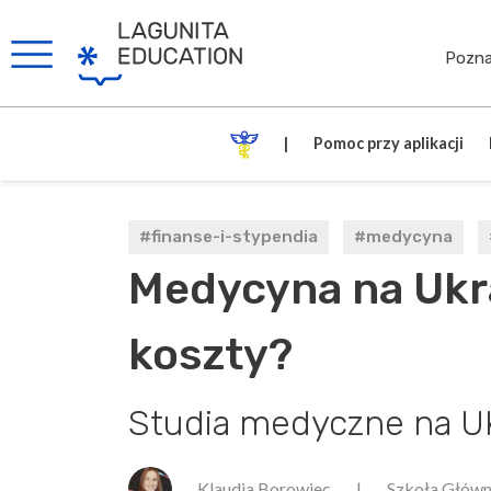
Pozna
|
Pomoc przy aplikacji
#finanse-i-stypendia
#medycyna
Medycyna na Ukrai
koszty?
Studia medyczne na Uk
Klaudia Borowiec
|
Szkoła Głów