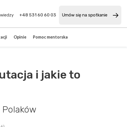
 wiedzy
+48 531 60 60 03
Umów się na spotkanie
acji
Opinie
Pomoc mentorska
acja i jakie to
a Polaków
16)