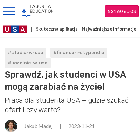
531 60 60 03
|
Skuteczna aplikacja
Najważniejsze informacje
#studia-w-usa
#finanse-i-stypendia
#uczelnie-w-usa
Sprawdź, jak studenci w USA
mogą zarabiać na życie!
Praca dla studenta USA – gdzie szukać
ofert i czy warto?
Jakub Madej
|
2023-11-21