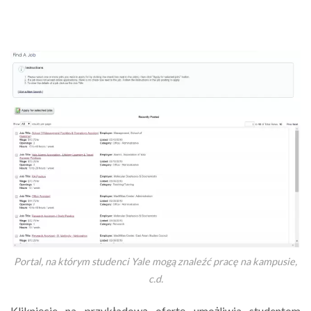
Portal, na którym studenci Yale mogą znaleźć pracę na kampusie,
c.d.
Kliknięcie na przykładową ofertę umożliwia studentom