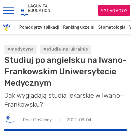
531 60 60 03
|
Pomoc przy aplikacji
Ranking uczelni
Stomatologia
#medycyna
#studia-na-ukrainie
Studiuj po angielsku na Iwano-
Frankowskim Uniwersytecie
Medycznym
Jak wyglądają studia lekarskie w Iwano-
Frankowsku?
Post Gościnny
|
2021-08-04