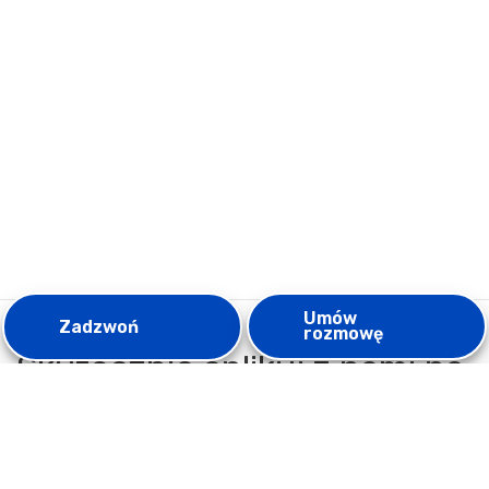
Umów
Zadzwoń
rozmowę
Skutecznie aplikuj z nami na
studia za granicą!
Zamów rozmowę