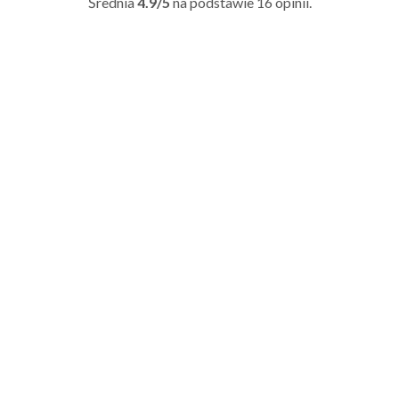
Średnia
4.9/5
na podstawie
16
opinii.