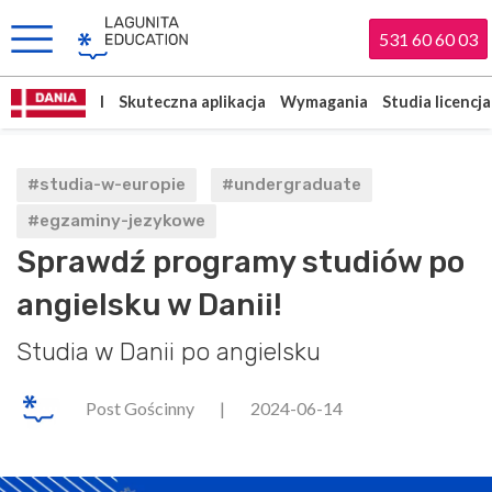
531 60 60 03
I
Skuteczna aplikacja
Wymagania
Studia licencja
#studia-w-europie
#undergraduate
#egzaminy-jezykowe
Sprawdź programy studiów po
angielsku w Danii!
Studia w Danii po angielsku
Post Gościnny
|
2024-06-14