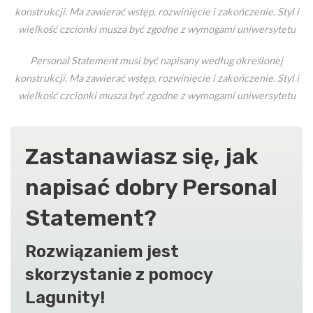
konstrukcji. Ma zawierać wstęp, rozwinięcie i zakończenie. Styl i
wielkość czcionki musza być zgodne z wymogami uniwersytetu
Personal Statement musi być napisany według określonej
konstrukcji. Ma zawierać wstęp, rozwinięcie i zakończenie. Styl i
wielkość czcionki musza być zgodne z wymogami uniwersytetu
Zastanawiasz się, jak
napisać dobry Personal
Statement?
Rozwiązaniem jest
skorzystanie z pomocy
Lagunity!