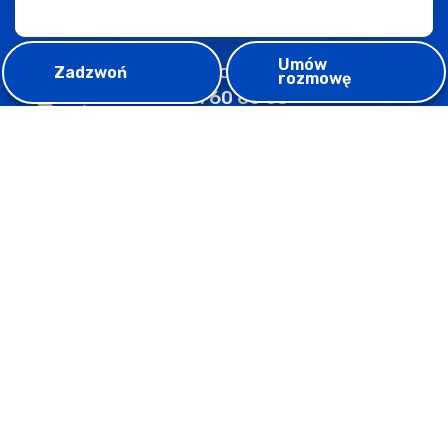
Umów
Zadzwoń do nas
Zadzwoń
rozmowę
+48 531 60 60 03
Czekamy na Twój telefon!
Codziennie od 9:00 do 17:00
Napisz do nas
office@lagunita.education
Nie lubisz formularzy kontaktowych?
Jesteśmy dostępni w tradycyjny sposób