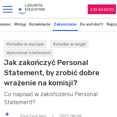
531 60 60 03
 pomoc
Wstęp
Rozwinięcie
Zakończenie
Do and don't
Najcz
#studia-w-europie
#studia-w-anglii
#personal-statement
Jak zakończyć Personal
Statement, by zrobić dobre
wrażenie na komisji?
Co napisać w zakończeniu Personal
Statement?
Post Gościnny
|
2021-08-04