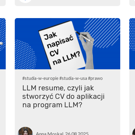
#studia-w-europie
#studia-w-usa
#prawo
LLM resume, czyli jak
stworzyć CV do aplikacji
na program LLM?
Anna Moskal, 26.08.2025