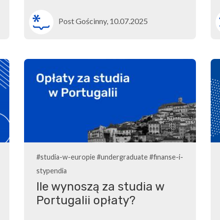
Post Gościnny, 10.07.2025
#studia-w-europie
#undergraduate
#finanse-i-
stypendia
Ile wynoszą za studia w
Portugalii opłaty?