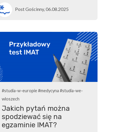
Post Gościnny, 06.08.2025
#studia-w-europie
#medycyna
#studia-we-
wloszech
Jakich pytań można
spodziewać się na
egzaminie IMAT?