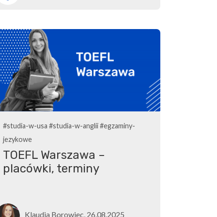
#studia-w-usa
#studia-w-anglii
#egzaminy-
jezykowe
TOEFL Warszawa –
placówki, terminy
Klaudia Borowiec, 26.08.2025