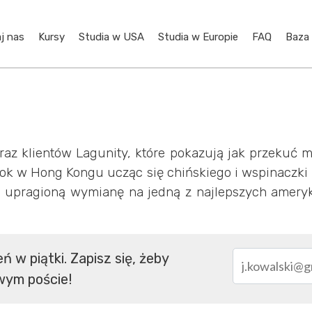
j nas
Kursy
Studia w USA
Studia w Europie
FAQ
Baza
oraz klientów Lagunity, które pokazują jak przekuć 
 rok w Hong Kongu ucząc się chińskiego i wspinaczki 
 upragioną wymianę na jedną z najlepszych ameryk
w piątki. Zapisz się, żeby
wym poście!