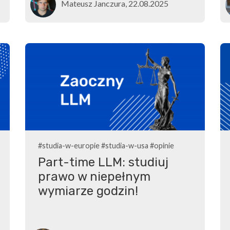
Mateusz Janczura, 22.08.2025
#studia-w-europie
#studia-w-usa
#opinie
Part-time LLM: studiuj
prawo w niepełnym
wymiarze godzin!