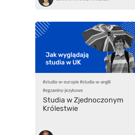
#studia-w-europie
#studia-w-anglii
#egzaminy-jezykowe
Studia w Zjednoczonym
Królestwie