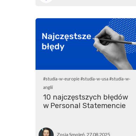
#studia-w-europie
#studia-w-usa
#studia-w-
anglii
10 najczęstszych błędów
w Personal Statemencie
Zosia Smoleń, 27.08.2025