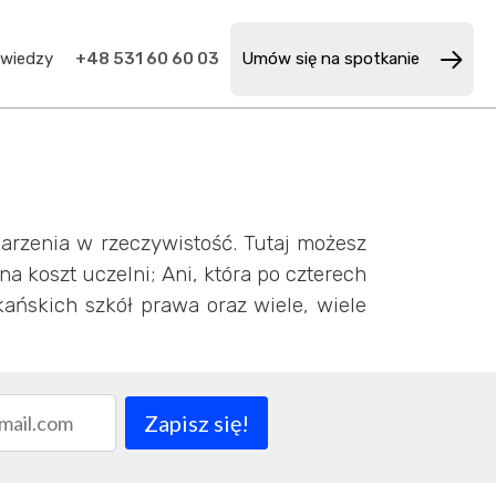
 wiedzy
+48 531 60 60 03
Umów się na spotkanie
marzenia w rzeczywistość. Tutaj możesz
na koszt uczelni; Ani, która po czterech
ańskich szkół prawa oraz wiele, wiele
Zapisz się!