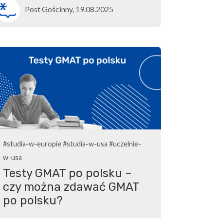
Post Gościnny, 19.08.2025
#studia-w-europie
#studia-w-usa
#uczelnie-
w-usa
Testy GMAT po polsku –
czy można zdawać GMAT
po polsku?